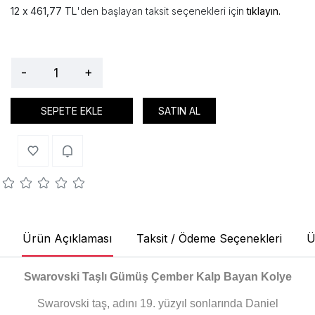
461,77 TL
'den başlayan taksit seçenekleri için
tıklayın.
-
+
SEPETE EKLE
SATIN AL
Ürün Açıklaması
Taksit / Ödeme Seçenekleri
Ü
Swarovski Taşlı Gümüş Çember Kalp
Bayan Kolye
Swarovski taş, adını 19. yüzyıl sonlarında Daniel