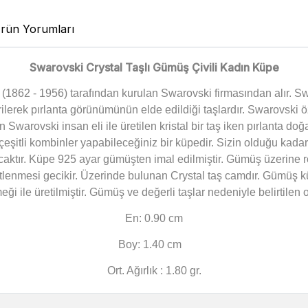
rün Yorumları
Swarovski Crystal Taşlı Gümüş Çivili Kadın Küpe
1862 - 1956) tarafından kurulan Swarovski firmasından alır. Swaro
erek pırlanta görünümünün elde edildiği taşlardır. Swarovski öze
 Swarovski insan eli ile üretilen kristal bir taş iken pırlanta doğal
iz çeşitli kombinler yapabileceğiniz bir küpedir. Sizin olduğu ka
lacaktır. Küpe 925 ayar gümüşten imal edilmiştir. Gümüş üzeri
itlenmesi gecikir. Üzerinde bulunan
Crystal
taş camdır. Gümüş k
ği ile üretilmiştir. Gümüş ve değerli taşlar nedeniyle belirtile
En: 0.90 cm
Boy: 1.40 cm
Ort. Ağırlık : 1.80 gr.