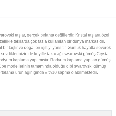
vski taşlar, gerçek pırlanta değillerdir. Kristal taşlara özel
llikle takılarda çok fazla kullanılan bir dünya markasıdır.
 bir taştır ve doğal bir ışıltıyı yansıtır. Günlük hayatta severek
dar sevdiklerinizin de keyifle takacağı swarovski gümüş Crystal
ne rodyum kaplama yapılmıştır. Rodyum kaplama yapılan gümüş
üpe modellerinin tamamında olduğu gibi swarovski gümüş
n ortalama ürün ağırlığında ± %10 sapma olabilmektedir.