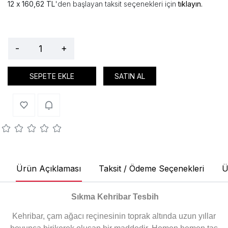
160,62 TL
'den başlayan taksit seçenekleri için
tıklayın.
-
+
SEPETE EKLE
SATIN AL
Ürün Açıklaması
Taksit / Ödeme Seçenekleri
Ü
Sıkma Kehribar Tesbih
Kehribar, çam ağacı reçinesinin toprak altında uzun yıllar