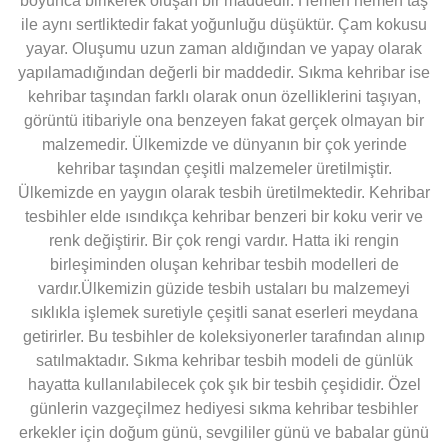
boyunca birikerek oluşan bir maddedir. Hemen hemen taş
ile aynı sertliktedir fakat yoğunluğu düşüktür. Çam kokusu
yayar. Oluşumu uzun zaman aldığından ve yapay olarak
yapılamadığından değerli bir maddedir. Sıkma kehribar ise
kehribar taşından farklı olarak onun özelliklerini taşıyan,
görüntü itibariyle ona benzeyen fakat gerçek olmayan bir
malzemedir. Ülkemizde ve dünyanın bir çok yerinde
kehribar taşından çeşitli malzemeler üretilmiştir.
Ülkemizde en yaygın olarak tesbih üretilmektedir. Kehribar
tesbihler elde ısındıkça kehribar benzeri bir koku verir ve
renk değiştirir. Bir çok rengi vardır. Hatta iki rengin
birleşiminden oluşan kehribar tesbih modelleri de
vardır.Ülkemizin güzide tesbih ustaları bu malzemeyi
sıklıkla işlemek suretiyle çeşitli sanat eserleri meydana
getirirler. Bu tesbihler de koleksiyonerler tarafından alınıp
satılmaktadır. Sıkma kehribar tesbih modeli de günlük
hayatta kullanılabilecek çok şık bir tesbih çeşididir. Özel
günlerin vazgeçilmez hediyesi sıkma kehribar tesbihler
erkekler için doğum günü, sevgililer günü ve babalar günü