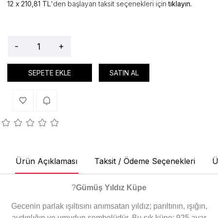
210,81 TL
'den başlayan taksit seçenekleri için
tıklayın.
-
+
SEPETE EKLE
SATIN AL
Ürün Açıklaması
Taksit / Ödeme Seçenekleri
Ü
?
Gümüş Yıldız Küpe
Gecenin parlak ışıltısını anımsatan yıldız; parıltının, ışığın,
aydınlığın ve umudun sembolüdür. Bu şık küpe; 925 ayar