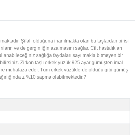
lmaktadır. Şifalı olduğuna inanılmakta olan bu taşlardan birisi
arın ve de gerginliğin azalmasını sağlar. Cilt hastalıkları
lanabileceğiniz sağlığa faydaları sayılmakla bitmeyen bir
irsiniz. Zirkon taşlı erkek yüzük 925 ayar gümüşten imal
 süre muhafaza eder. Tüm erkek yüzüklerde olduğu gibi gümüş
n ağırlığında ± %10 sapma olabilmektedir.?