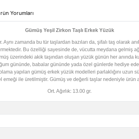
rün Yorumları
Gümüş Yeşil Zirkon Taşlı Erkek Yüzük
. Aynı zamanda bu tür taşlardan bazıları da, şifalı taş olarak anı
rmektedir. Bu özelliği sayesinde de, vücutta meydana gelmiş ağrıl
müş üzerindeki akik taşından oluşan yüzük günün her anında kul
oğum gününde, babalar gününde yada özel günlerde hediye edebil
 kaplama yapılan gümüş erkek yüzük modelleri parlaklığını uzun
el emeği ile üretilmiştir. Gümüş ve değerli taşlar nedeniyle ürü
Ort. Ağırlık: 13.00 gr.