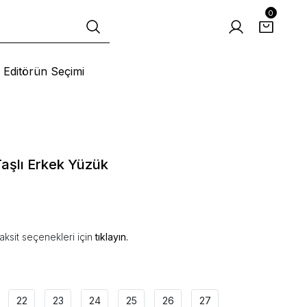
0
Editörün Seçimi
Taşlı Erkek Yüzük
aksit seçenekleri için
tıklayın.
22
23
24
25
26
27