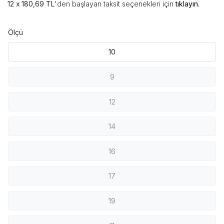
180,69 TL
'den başlayan taksit seçenekleri için
tıklayın.
Ölçü
10
9
12
14
16
17
19