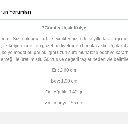
rün Yorumları
?Gümüş Uçak Kolye
nda... Sizin olduğu kadar sevdiklerinizin de keyifle takacağı gü
uçak kolye modeli en güzel hediyelerden biri olacaktır. Uçak ko
ş kolye modelleri parlaklığını uzun süre muhafaza eder ve karar
meği ile üretilmiştir. Gümüş ve değerli taşlar nedeniyle belirti
En: 2.60 cm
Boy: 1.90 cm
Ort. Ağırlık: 9.40 gr
Zincir boyu : 55 cm