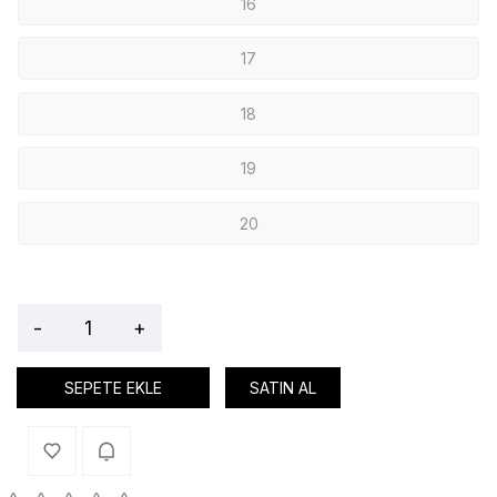
16
17
18
19
20
-
+
SEPETE EKLE
SATIN AL