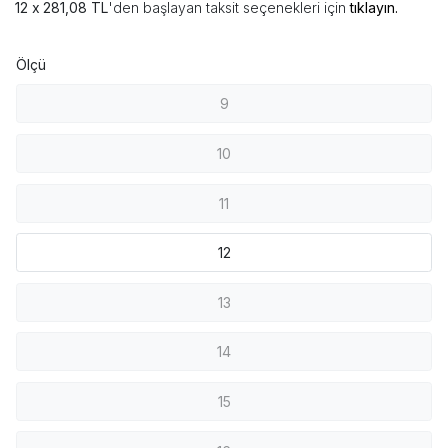
281,08 TL
'den başlayan taksit seçenekleri için
tıklayın.
Ölçü
9
10
11
12
13
14
15