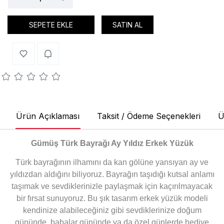
SEPETE EKLE
SATIN AL
Ürün Açıklaması
Taksit / Ödeme Seçenekleri
Ü
Gümüş Türk Bayrağı Ay Yıldız Erkek Yüzük
Türk bayrağının ilhamını da kan gölüne yansıyan ay ve
yıldızdan aldığını biliyoruz. Bayrağın taşıdığı kutsal anlamı
taşımak ve sevdiklerinizle paylaşmak için kaçırılmayacak
bir fırsat sunuyoruz. Bu şık tasarım erkek yüzük modeli
kendinize alabileceğiniz gibi sevdiklerinize doğum
gününde, babalar gününde ya da özel günlerde hediye