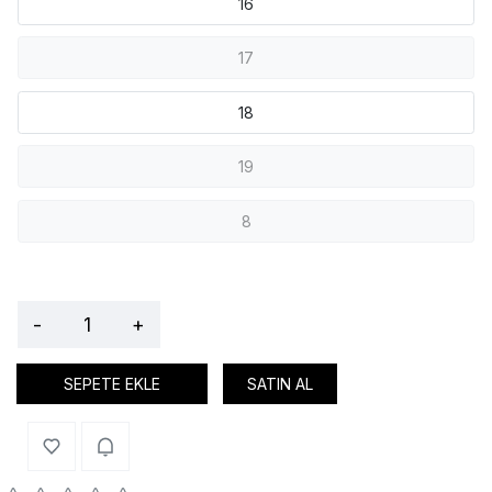
16
17
18
19
8
-
+
SEPETE EKLE
SATIN AL