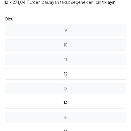
271,04 TL
'den başlayan taksit seçenekleri için
tıklayın.
Ölçü
9
10
11
12
13
14
15