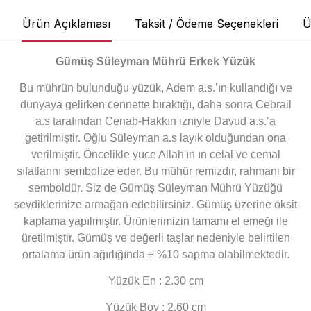
Ürün Açıklaması
Taksit / Ödeme Seçenekleri
Ü
Gümüş Süleyman Mührü Erkek Yüzük
Bu mührün bulunduğu yüzük, Adem a.s.’ın kullandığı ve
dünyaya gelirken cennette bıraktığı, daha sonra Cebrail
a.s tarafından Cenab-Hakkın izniyle Davud a.s.’a
getirilmiştir. Oğlu Süleyman a.s layık olduğundan ona
verilmiştir. Öncelikle yüce Allah'ın ın celal ve cemal
sıfatlarını sembolize eder. Bu mühür remizdir, rahmani bir
semboldür. Siz de Gümüş Süleyman Mührü Yüzüğü
sevdiklerinize armağan edebilirsiniz.
Gümüş üzerine oksit
kaplama yapılmıştır. Ürünlerimizin tamamı el emeği ile
üretilmiştir. Gümüş ve değerli taşlar nedeniyle belirtilen
ortalama ürün ağırlığında ± %10 sapma olabilmektedir.
Yüzük En : 2.30 cm
Yüzük Boy : 2.60 cm