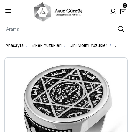
0
Anasayfa
Erkek Yüzükleri
Dini Motifli Yüzükler
.