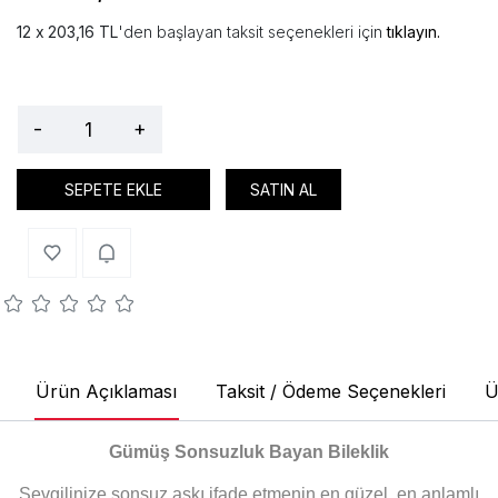
203,16 TL
'den başlayan taksit seçenekleri için
tıklayın.
-
+
SEPETE EKLE
SATIN AL
Ürün Açıklaması
Taksit / Ödeme Seçenekleri
Ü
Gümüş Sonsuzluk Bayan Bileklik
Sevgilinize sonsuz aşkı ifade etmenin en güzel, en anlamlı