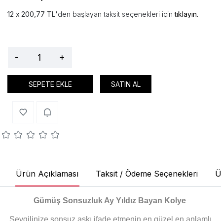
200,77 TL
'den başlayan taksit seçenekleri için
tıklayın.
-
+
SEPETE EKLE
SATIN AL
Ürün Açıklaması
Taksit / Ödeme Seçenekleri
Ü
Gümüş Sonsuzluk Ay Yıldız Bayan Kolye
Sevgilinize sonsuz aşkı ifade etmenin en güzel en anlamlı