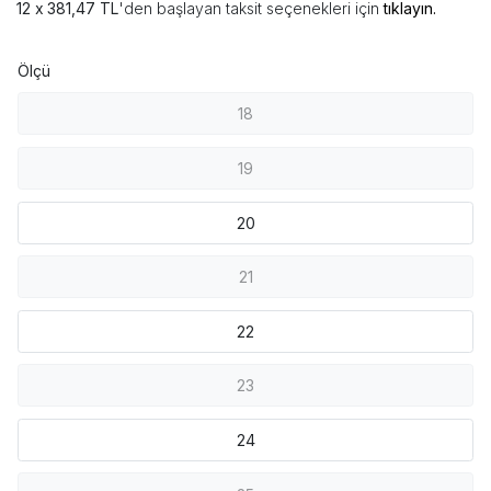
381,47 TL
'den başlayan taksit seçenekleri için
tıklayın.
Ölçü
18
19
20
21
22
23
24