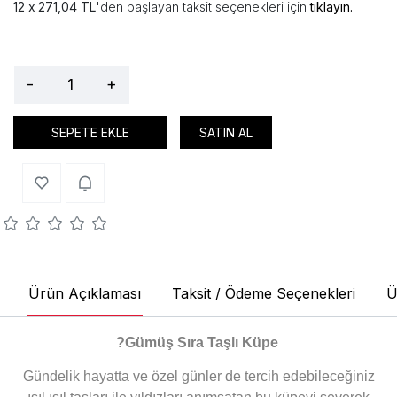
271,04 TL
'den başlayan taksit seçenekleri için
tıklayın.
-
+
SEPETE EKLE
SATIN AL
Ürün Açıklaması
Taksit / Ödeme Seçenekleri
Ü
?
Gümüş Sıra Taşlı Küpe
Gündelik hayatta ve özel günler de tercih edebileceğiniz