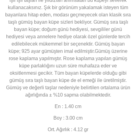
ışıl ışıl taşları ile yıldızları anımsatan bu küpeyi severek
kullanacaksınız. Şık bir görünüm yakalamak isteyen tüm
bayanlara hitap eden, modası geçmeyecek olan klasik sıra
taşlı gümüş bayan küpe sizleri bekliyor. Gümüş sıra taşlı
bayan küpe; doğum günü hediyesi, sevgililer günü
hediyesi veya annelere hediye olarak özel günlerde tercih
edilebilecek mükemmel bir seçenektir. Gümüş bayan
küpe; 925 ayar gümüşten imal edilmiştir.Gümüş üzerine
rose kaplama yapılmıştır. Rose kaplama yapılan gümüş
küpe parlaklığını uzun süre muhafaza eder ve
oksitlenmesi gecikir. Tüm bayan küpelerde olduğu gibi
gümüş sıra taşlı bayan küpe de el emeği ile üretilmiştir.
Gümüş ve değerli taşlar nedeniyle belirtilen ortalama ürün
ağırlığında ± %10 sapma olabilmektedir.
En : 1.40 cm
Boy : 3.00 cm
Ort. Ağırlık : 4.12 gr