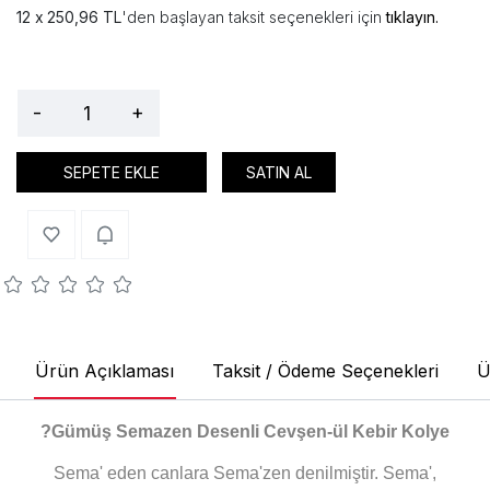
250,96 TL
'den başlayan taksit seçenekleri için
tıklayın.
-
+
SEPETE EKLE
SATIN AL
Ürün Açıklaması
Taksit / Ödeme Seçenekleri
Ü
?
Gümüş Semazen Desenli Cevşen-ül Kebir Kolye
Sema' eden canlara Sema'zen denilmiştir. Sema',