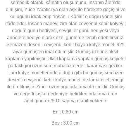
sembolik olarak, kâinatın oluşumunu, insanın âlemde
dirilişini, Yüce Yaratıcı’ya olan aşk ile harekete geçişini ve
kulluğunu idrak edip “İnsan- ı Kâmil” e doğru yönelişini
ifâde eder. İnsana manevi zırh olan cevşenül kebir kolyeyi;
doğum günü hediyesi, sevgililer günü hediyesi veya
annelere hediye olarak özel günlerde tercih edebilirsiniz.
Semazen desenli cevşenül kebir bayan kolye modeli 925
ayar gümüşten imal edilmiştir. Gümüş üzerine oksit
kaplama yapılmıştır. Oksit kaplama yapılan gümüş kolyeler
parlaklığını uzun süre muhafaza eder, kararması gecikir.
Tüm kolye modellerinde olduğu gibi bu gümüş semazen
desenli cevşenül kebir kolye modeli de tamamı el emeği
ile üretilmiştir. Zincir uzunluğu ortalama 45 cm'dir. Gümüş
ve değerli taşlar nedeniyle belirtilen ortalama ürün
ağırlığında ± %10 sapma olabilmektedir.
En : 0.80 cm
Boy : 3.00 cm