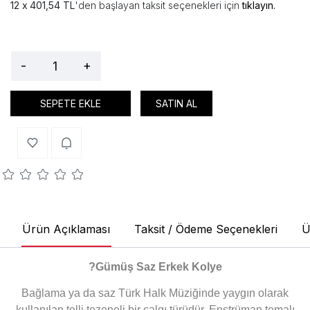
401,54 TL
'den başlayan taksit seçenekleri için
tıklayın.
-
+
SEPETE EKLE
SATIN AL
Ürün Açıklaması
Taksit / Ödeme Seçenekleri
Ü
?
Gümüş Saz Erkek Kolye
Bağlama ya da saz Türk Halk Müziğinde yaygın olarak
kullanılan telli tezeneli bir çalgı türüdür. Enstrüman temalı