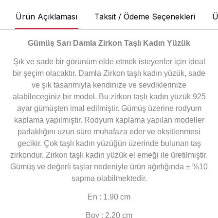
Ürün Açıklaması
Taksit / Ödeme Seçenekleri
Ü
Gümüş Sarı Damla Zirkon Taşlı
Kadın Yüzük
Şık ve sade bir görünüm elde etmek isteyenler için ideal
bir şeçim olacaktır. Damla Zirkon taşlı kadın yüzük, sade
ve şık tasarımıyla kendinize ve sevdiklerinize
alabileceginiz bir model. Bu zirkon taşlı kadın yüzük 925
ayar gümüşten imal edilmiştir. Gümüş üzerine rodyum
kaplama yapılmıştır. Rodyum kaplama yapılan modeller
parlaklığını uzun süre muhafaza eder ve oksitlenmesi
gecikir. Çok taşlı kadın yüzüğün üzerinde bulunan taş
zirkondur. Zirkon taşlı kadın yüzük el emeği ile üretilmiştir.
Gümüş ve değerli taşlar nedeniyle ürün ağırlığında ± %10
sapma olabilmektedir.
En : 1.90 cm
Boy : 2.20 cm