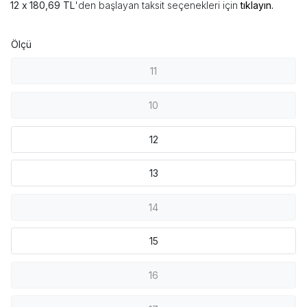
180,69 TL
'den başlayan taksit seçenekleri için
tıklayın.
Ölçü
11
10
12
13
14
15
16