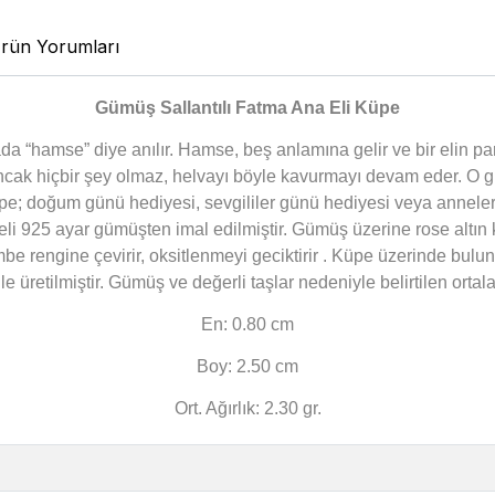
rün Yorumları
Gümüş Sallantılı Fatma Ana Eli Küpe
da “hamse” diye anılır. Hamse, beş anlamına gelir ve bir elin pa
r ancak hiçbir şey olmaz, helvayı böyle kavurmayı devam eder. O 
z küpe; doğum günü hediyesi, sevgililer günü hediyesi veya annel
eli 925 ayar gümüşten imal edilmiştir. Gümüş üzerine rose altın
e rengine çevirir, oksitlenmeyi geciktirir . Küpe üzerinde bul
le üretilmiştir. Gümüş ve değerli taşlar nedeniyle belirtilen or
En: 0.80 cm
Boy: 2.50 cm
Ort. Ağırlık: 2.30 gr.