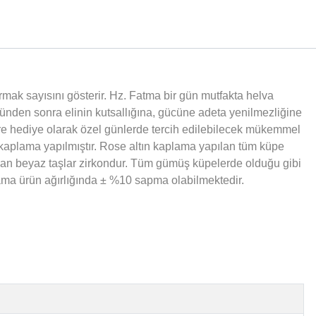
rmak sayısını gösterir. Hz. Fatma bir gün mutfakta helva
günden sonra elinin kutsallığına, gücüne adeta yenilmezliğine
ere hediye olarak özel günlerde tercih edilebilecek mükemmel
 kaplama yapılmıştır. Rose altın kaplama yapılan tüm küpe
unan beyaz taşlar zirkondur. Tüm gümüş küpelerde olduğu gibi
talama ürün ağırlığında ± %10 sapma olabilmektedir.