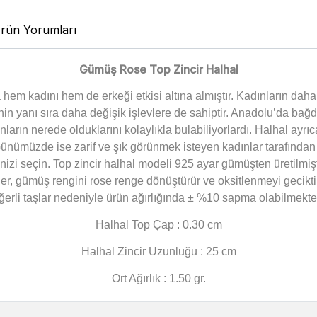
rün Yorumları
Gümüş Rose Top Zincir Halhal
em kadını hem de erkeği etkisi altına almıştır. Kadınların daha z
tmenin yanı sıra daha değişik işlevlere de sahiptir. Anadolu’da ba
arın nerede olduklarını kolaylıkla bulabiliyorlardı. Halhal ayrıca
ümüzde ise zarif ve şık görünmek isteyen kadınlar tarafından k
nizi seçin.
Top zincir halhal modeli 925 ayar gümüşten üretilmi
er, gümüş rengini rose renge dönüştürür ve oksitlenmeyi geciktir
ğerli taşlar nedeniyle ürün ağırlığında ± %10 sapma olabilmekted
Halhal Top Çap : 0.30 cm
Halhal Zincir Uzunluğu : 25 cm
Ort Ağırlık : 1.50 gr.