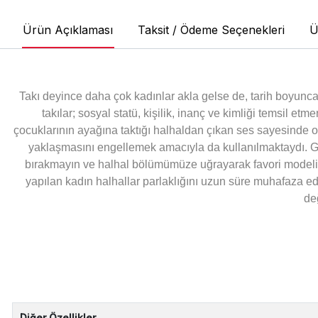
Ürün Açıklaması
Taksit / Ödeme Seçenekleri
Ü
Takı deyince daha çok kadınlar akla gelse de, tarih boyunca h
takılar; sosyal statü, kişilik, inanç ve kimliği temsil e
çocuklarının ayağına taktığı halhaldan çıkan ses sayesinde onl
yaklaşmasını engellemek amacıyla da kullanılmaktaydı. Gün
bırakmayın ve halhal bölümümüze uğrayarak favori modeli
yapılan kadın halhallar parlaklığını uzun süre muhafaza ed
de
Diğer Özellikler