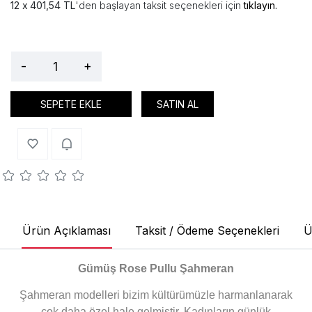
401,54 TL
'den başlayan taksit seçenekleri için
tıklayın.
-
+
SEPETE EKLE
SATIN AL
Ürün Açıklaması
Taksit / Ödeme Seçenekleri
Ü
Gümüş Rose Pullu Şahmeran
Şahmeran modelleri bizim kültürümüzle harmanlanarak
çok daha özel hale gelmiştir. Kadınların günlük