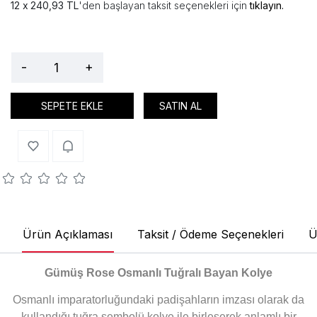
240,93 TL
'den başlayan taksit seçenekleri için
tıklayın.
-
+
SEPETE EKLE
SATIN AL
Ürün Açıklaması
Taksit / Ödeme Seçenekleri
Ü
Gümüş Rose Osmanlı Tuğralı Bayan Kolye
Osmanlı imparatorluğundaki padişahların imzası olarak da
kullandığı tuğra sembolü kolye ile birleşerek anlamlı bir