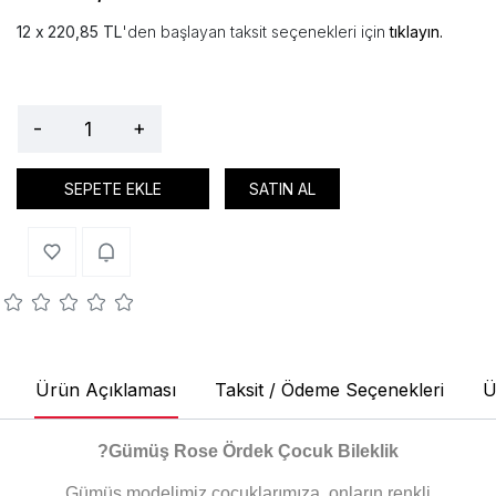
220,85 TL
'den başlayan taksit seçenekleri için
tıklayın.
-
+
SEPETE EKLE
SATIN AL
Ürün Açıklaması
Taksit / Ödeme Seçenekleri
Ü
?
Gümüş Rose Ördek Çocuk Bileklik
Gümüş modelimiz çocuklarımıza, onların renkli