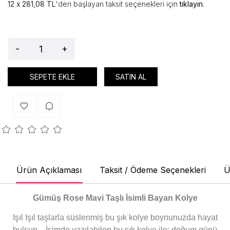
281,08 TL
'den başlayan taksit seçenekleri için
tıklayın.
-
+
SEPETE EKLE
SATIN AL
Ürün Açıklaması
Taksit / Ödeme Seçenekleri
Ü
Gümüş Rose Mavi Taşlı İsimli Bayan Kolye
Işıl Işıl taşlarla süslenmiş bu şık kolye boynunuzda hayat
bulsun... İsimde yazılabilen bu şık kolye ile; doğum günü