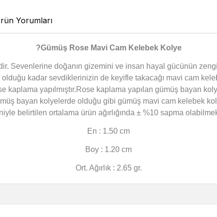
rün Yorumları
?
Gümüş Rose Mavi Cam Kelebek Kolye
idir. Sevenlerine doğanın gizemini ve insan hayal gücünün zengin
n olduğu kadar sevdiklerinizin de keyifle takacağı mavi cam kele
se kaplama yapılmıştır.Rose kaplama yapılan gümüş bayan kolye
ümüş bayan kolyelerde olduğu gibi gümüş mavi cam kelebek kolye
iyle belirtilen ortalama ürün ağırlığında ± %10 sapma olabilmek
En : 1.50 cm
Boy : 1.20 cm
Ort. Ağırlık : 2.65 gr.