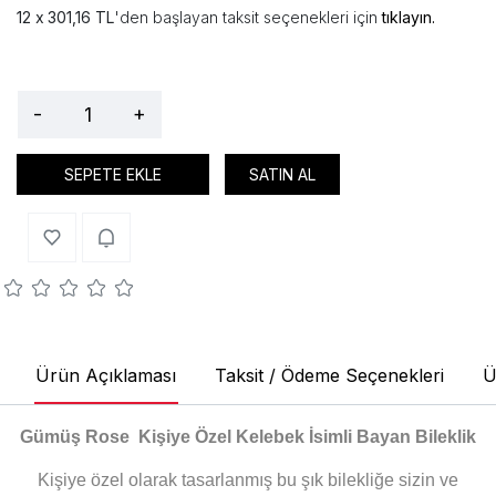
301,16 TL
'den başlayan taksit seçenekleri için
tıklayın.
-
+
SEPETE EKLE
SATIN AL
Ürün Açıklaması
Taksit / Ödeme Seçenekleri
Ü
Gümüş Rose Kişiye Özel Kelebek İsimli Bayan Bileklik
Kişiye özel olarak tasarlanmış bu şık bilekliğe sizin ve