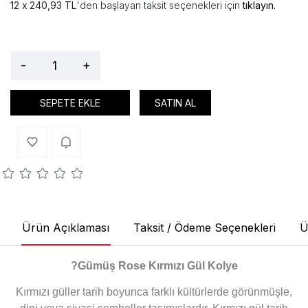
240,93 TL
'den başlayan taksit seçenekleri için
tıklayın.
-
+
SEPETE EKLE
SATIN AL
Ürün Açıklaması
Taksit / Ödeme Seçenekleri
Ü
?
Gümüş Rose Kırmızı Gül Kolye
Kırmızı güller tarih boyunca farklı kültürlerde görünmüşle,