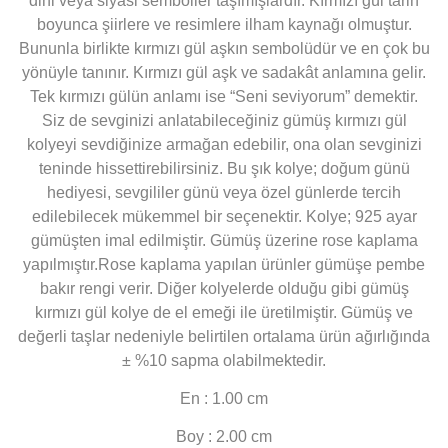
dini veya siyasi semboller taşımışlardır. Kırmızı gül tarih
boyunca şiirlere ve resimlere ilham kaynağı olmuştur.
Bununla birlikte kırmızı gül aşkın sembolüdür ve en çok bu
yönüyle tanınır. Kırmızı gül aşk ve sadakât anlamına gelir.
Tek kırmızı gülün anlamı ise “Seni seviyorum” demektir.
Siz de sevginizi anlatabileceğiniz gümüş kırmızı gül
kolyeyi sevdiğinize armağan edebilir, ona olan sevginizi
teninde hissettirebilirsiniz. Bu şık kolye; doğum günü
hediyesi, sevgililer günü veya özel günlerde tercih
edilebilecek mükemmel bir seçenektir. Kolye; 925 ayar
gümüşten imal edilmiştir. Gümüş üzerine rose kaplama
yapılmıştır.Rose kaplama yapılan ürünler gümüşe pembe
bakır rengi verir. Diğer kolyelerde olduğu gibi gümüş
kırmızı gül kolye de el emeği ile üretilmiştir. Gümüş ve
değerli taşlar nedeniyle belirtilen ortalama ürün ağırlığında
± %10 sapma olabilmektedir.
En : 1.00 cm
Boy : 2.00 cm