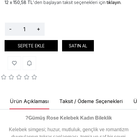
150,58 TL
'den başlayan taksit seçenekleri için
tıklayın.
-
+
SEPETE EKLE
SATIN AL
Ürün Açıklaması
Taksit / Ödeme Seçenekleri
Ü
?Gümüş Rose Kelebek Kadın Bileklik
Kelebek simgesi; huzur, mutluluk, gençlik ve romantizm
duygularının tekrar canlanması, temiz ve saf bir sevgi