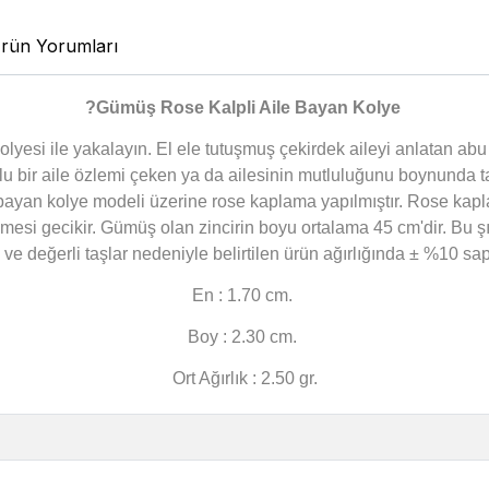
rün Yorumları
?
Gümüş Rose Kalpli Aile Bayan Kolye
 kolyesi ile yakalayın. El ele tutuşmuş çekirdek aileyi anlatan ab
tlu bir aile özlemi çeken ya da ailesinin mutluluğunu boynunda ta
 bayan kolye modeli üzerine rose kaplama yapılmıştır. Rose ka
mesi gecikir. Gümüş olan zincirin boyu ortalama 45 cm'dir. Bu ş
 ve değerli taşlar nedeniyle belirtilen ürün ağırlığında ± %10 s
En : 1.70 cm.
Boy : 2.30 cm.
Ort Ağırlık : 2.50 gr.