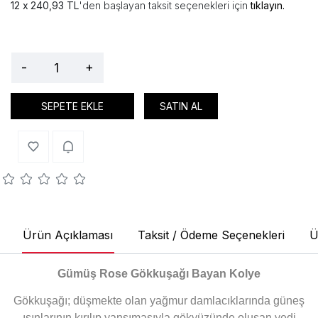
240,93 TL
'den başlayan taksit seçenekleri için
tıklayın.
-
+
SEPETE EKLE
SATIN AL
Ürün Açıklaması
Taksit / Ödeme Seçenekleri
Ü
Gümüş Rose Gökkuşağı Bayan Kolye
Gökkuşağı; düşmekte olan yağmur damlacıklarında güneş
ışınlarının kırılıp yansımasıyla gökyüzünde oluşan yedi