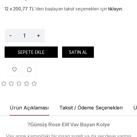
200,77 TL
'den başlayan taksit seçenekleri için
tıklayın.
-
+
SEPETE EKLE
SATIN AL
Ürün Açıklaması
Taksit / Ödeme Seçenekleri
Ü
?
Gümüş Rose Elif Vav Bayan Kolye
Vav anne karnındaki bir insan sureti ya da secdeye varmış