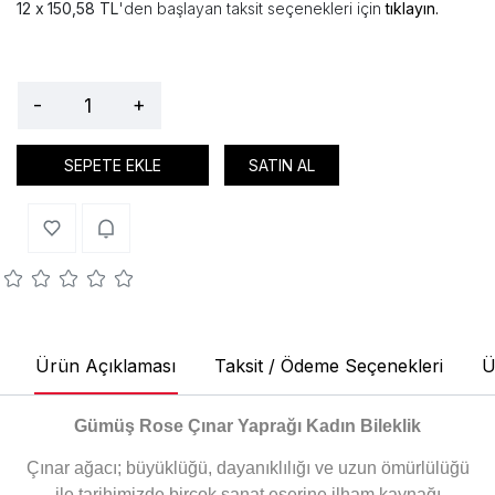
150,58 TL
'den başlayan taksit seçenekleri için
tıklayın.
-
+
SEPETE EKLE
SATIN AL
Ürün Açıklaması
Taksit / Ödeme Seçenekleri
Ü
Gümüş Rose Çınar Yaprağı Kadın Bileklik
Çınar ağacı; büyüklüğü, dayanıklılığı ve uzun ömürlülüğü
ile tarihimizde birçok sanat eserine ilham kaynağı