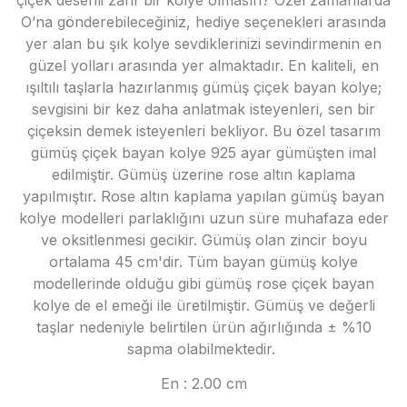
çiçek desenli zarif bir kolye olmasın? Özel zamanlarda
O’na gönderebileceğiniz, hediye seçenekleri arasında
yer alan bu şık kolye sevdiklerinizi sevindirmenin en
güzel yolları arasında yer almaktadır. En kaliteli, en
ışıltılı taşlarla hazırlanmış gümüş çiçek bayan kolye;
sevgisini bir kez daha anlatmak isteyenleri, sen bir
çiçeksin demek isteyenleri bekliyor. Bu özel tasarım
gümüş çiçek bayan kolye 925 ayar gümüşten imal
edilmiştir. Gümüş üzerine rose altın kaplama
yapılmıştır. Rose altın kaplama yapılan gümüş bayan
kolye modelleri parlaklığını uzun süre muhafaza eder
ve oksitlenmesi gecikir. Gümüş olan zincir boyu
ortalama 45 cm'dir. Tüm bayan gümüş kolye
modellerinde olduğu gibi gümüş rose çiçek bayan
kolye de el emeği ile üretilmiştir. Gümüş ve değerli
taşlar nedeniyle belirtilen ürün ağırlığında ± %10
sapma olabilmektedir.
En : 2.00 cm