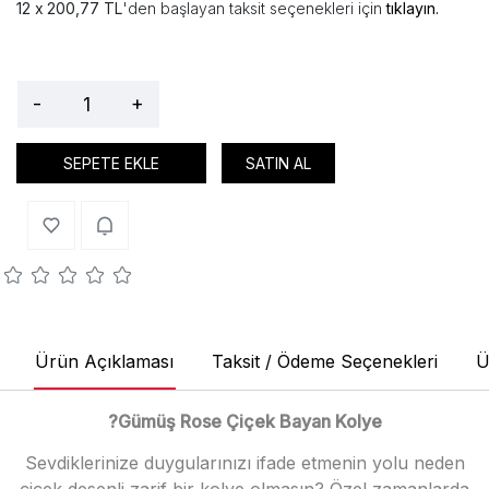
200,77 TL
'den başlayan taksit seçenekleri için
tıklayın.
-
+
SEPETE EKLE
SATIN AL
Ürün Açıklaması
Taksit / Ödeme Seçenekleri
Ü
?Gümüş Rose Çiçek Bayan Kolye
Sevdiklerinize duygularınızı ifade etmenin yolu neden