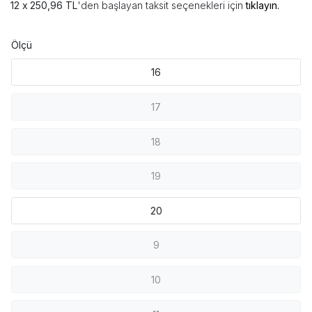
250,96 TL
'den başlayan taksit seçenekleri için
tıklayın.
Ölçü
16
17
18
19
20
9
10