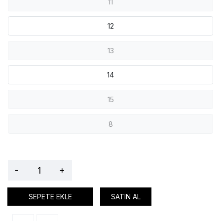
11
12
13
14
15
8
-
+
SEPETE EKLE
SATIN AL