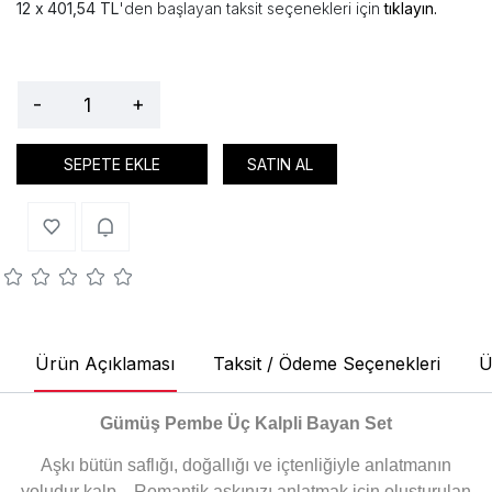
401,54 TL
'den başlayan taksit seçenekleri için
tıklayın.
-
+
SEPETE EKLE
SATIN AL
Ürün Açıklaması
Taksit / Ödeme Seçenekleri
Ü
Gümüş Pembe Üç Kalpli Bayan Set
Aşkı bütün saflığı, doğallığı ve içtenliğiyle anlatmanın
yoludur kalp... Romantik aşkınızı anlatmak için oluşturulan