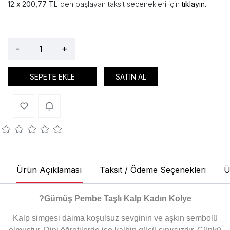
200,77 TL
'den başlayan taksit seçenekleri için
tıklayın.
-
+
SEPETE EKLE
SATIN AL
Ürün Açıklaması
Taksit / Ödeme Seçenekleri
Ü
?
Gümüş Pembe Taşlı Kalp Kadın Kolye
Kalp simgesi daima koşulsuz sevginin ve aşkın sembolü