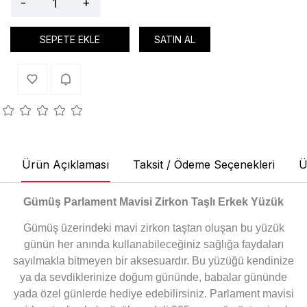
-
+
SEPETE EKLE
SATIN AL
Ürün Açıklaması
Taksit / Ödeme Seçenekleri
Ü
Gümüş Parlament Mavisi Zirkon Taşlı Erkek Yüzük
Gümüş üzerindeki mavi zirkon taştan oluşan bu yüzük
günün her anında kullanabileceğiniz sağlığa faydaları
sayılmakla bitmeyen bir aksesuardır. Bu yüzüğü kendinize
ya da sevdiklerinize doğum gününde, babalar gününde
yada özel günlerde hediye edebilirsiniz. Parlament mavisi