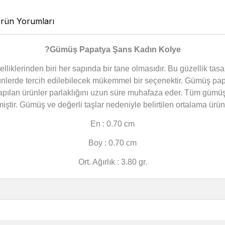
rün Yorumları
?
Gümüş Papatya Şans Kadın Kolye
liklerinden biri her sapında bir tane olmasıdır. Bu güzellik tasa
ünlerde tercih edilebilecek mükemmel bir seçenektir. Gümüş pa
ılan ürünler parlaklığını uzun süre muhafaza eder. Tüm gümü
miştir. Gümüş ve değerli taşlar nedeniyle belirtilen ortalama ür
En : 0.70 cm
Boy : 0.70 cm
Ort. Ağırlık : 3.80 gr.