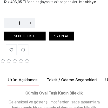
408,95 TL
'den başlayan taksit seçenekleri için
tıklayın.
-
+
SEPETE EKLE
SATIN AL
Ürün Açıklaması
Taksit / Ödeme Seçenekleri
Ü
Gümüş Oval Taşlı Kadın Bileklik
Geleneksel ve gösterişli motiflerden, sade tasarımlara
kadar geniş bir yelpazede sizlere sunulan bileklik