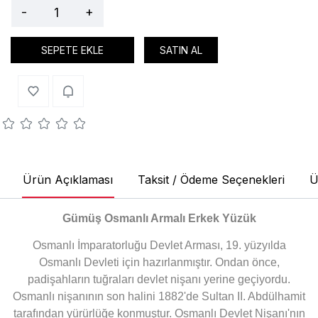
-
+
SEPETE EKLE
SATIN AL
Ürün Açıklaması
Taksit / Ödeme Seçenekleri
Ü
Gümüş Osmanlı Armalı Erkek Yüzük
Osmanlı İmparatorluğu Devlet Arması, 19. yüzyılda
Osmanlı Devleti için hazırlanmıştır. Ondan önce,
padişahların tuğraları devlet nişanı yerine geçiyordu.
Osmanlı nişanının son halini 1882'de Sultan II. Abdülhamit
tarafından yürürlüğe konmuştur. Osmanlı Devlet Nişanı'nın