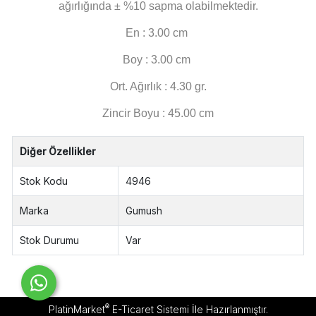
ağırlığında ± %10 sapma olabilmektedir.
En : 3.00 cm
Boy : 3.00 cm
Ort. Ağırlık : 4.30 gr.
Zincir Boyu : 45.00 cm
Diğer Özellikler
Stok Kodu
4946
Marka
Gumush
Stok Durumu
Var
®
PlatinMarket
E-Ticaret Sistemi
İle Hazırlanmıştır.