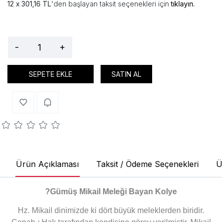
301,16 TL
'den başlayan taksit seçenekleri için
tıklayın.
-
+
SEPETE EKLE
SATIN AL
Ürün Açıklaması
Taksit / Ödeme Seçenekleri
Ü
?
Gümüş Mikail Meleği Bayan Kolye
Hz. Mikail dinimizde ki dört büyük meleklerden biridir.