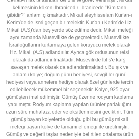
Cenab-ı Hak tarafından kendisine görev verilmiştir. Mikail
kelimesinin kökeni İbranicedir. İbranicede "Kim tanrı
gibidir?" anlamı çıkmaktadır. Mikail aleyhisselam Kur'an-ı
Kerim'de de ismi geçen bir melektir. Kur'an-ı Kerim'de Hz.
Mikail (A.S)'dan beş yerde söz edilmektedir. Mikail meleği
aynı zamanda Musevilikte de geçmektedir. Musevilikte
İsrailoğullarını kurtarmaya gelen koruyucu melek olarak
Hz. Mikail (A.S) adlandırılır. Ayrıca gök ordusunun reisi
olarak da adlandırılmaktadır. Musevilikte İblis'e karşı
savaşan melek olarak da adlandırılmaktadır. Bu şık ve
anlamlı kolye; doğum günü hediyesi, sevgililer günü
hediyesi veya annelere hediye olarak özel günlerde tercih
edilebilecek mükemmel bir seçenektir. Kolye, 925 ayar
gümüşten imal edilmiştir. Gümüş üzerine rodyum kaplama
yapılmıştır. Rodyum kaplama yapılan ürünler parlaklığını
uzun süre muhafaza eder ve oksitlenmesini geciktirir. Tüm
gümüş bayan kolyelerde olduğu gibi bu gümüş mikail
meleği bayan kolye de tamamı el emeği ile üretilmiştir.
Gümüş ve değerli taşlar nedeniyle belirtilen ortalama ürün