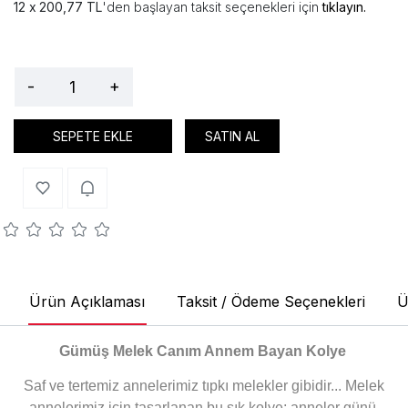
200,77 TL
'den başlayan taksit seçenekleri için
tıklayın.
-
+
SEPETE EKLE
SATIN AL
Ürün Açıklaması
Taksit / Ödeme Seçenekleri
Ü
Gümüş Melek Canım Annem Bayan Kolye
Saf ve tertemiz annelerimiz tıpkı melekler gibidir... Melek
annelerimiz için tasarlanan bu şık kolye; anneler günü,