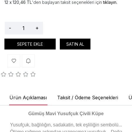
120,46 TL
'den başlayan taksit seçenekleri için
tıklayın.
-
+
SEPETE EKLE
SATIN AL
Ürün Açıklaması
Taksit / Ödeme Seçenekleri
Ü
Gümüş Mavi Yusufçuk Çivili Küpe
Yusufçuk, bağlılığın, sadakatin, tek eşliliğin sembolü...
Ölüme rağmen aşkından vazgeçmez yusufçuk... Doğa