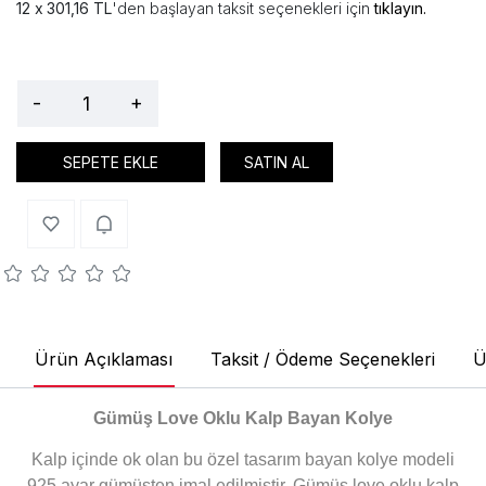
301,16 TL
'den başlayan taksit seçenekleri için
tıklayın.
-
+
SEPETE EKLE
SATIN AL
Ürün Açıklaması
Taksit / Ödeme Seçenekleri
Ü
Gümüş Love Oklu Kalp Bayan Kolye
Kalp içinde ok olan bu özel tasarım bayan kolye modeli
925 ayar gümüşten imal edilmiştir. Gümüş love oklu kalp