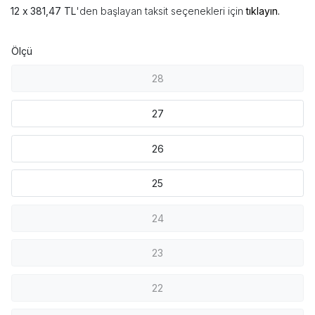
381,47 TL
'den başlayan taksit seçenekleri için
tıklayın.
Ölçü
28
27
26
25
24
23
22