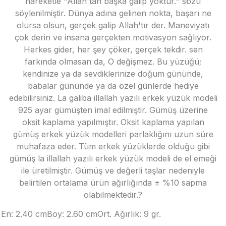
hareketle "Allah'tan başka galip yoktur." sözü
söylenilmiştir. Dünya adına gelinen nokta, başarı ne
olursa olsun, gerçek galip Allah'tır der. Maneviyatı
çok derin ve insana gerçekten motivasyon sağlıyor.
Herkes gider, her şey çöker, gerçek tekdir. sen
farkında olmasan da, O değişmez. Bu yüzüğü;
kendinize ya da sevdiklerinize doğum gününde,
babalar gününde ya da özel günlerde hediye
edebilirsiniz. La galiba illallah yazılı erkek yüzük modeli
925 ayar gümüşten imal edilmiştir. Gümüş üzerine
oksit kaplama yapılmıştır. Oksit kaplama yapılan
gümüş erkek yüzük modelleri parlaklığını uzun süre
muhafaza eder. Tüm erkek yüzüklerde olduğu gibi
gümüş la illallah yazılı erkek yüzük modeli de el emeği
ile üretilmiştir. Gümüş ve değerli taşlar nedeniyle
belirtilen ortalama ürün ağırlığında ± %10 sapma
olabilmektedir.?
En: 2.40 cm
Boy: 2.60 cm
Ort. Ağırlık: 9 gr.