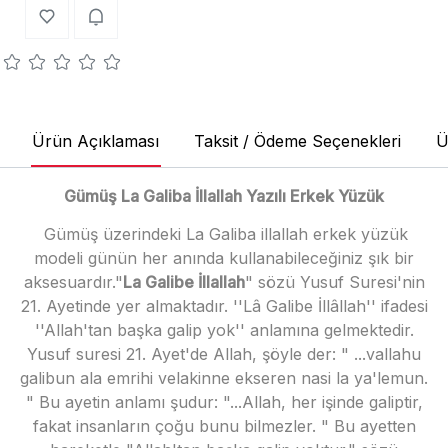
Ürün Açıklaması
Taksit / Ödeme Seçenekleri
Ü
Gümüş La Galiba İllallah Yazılı Erkek Yüzük
Gümüş üzerindeki La
Galiba illallah erkek yüzük
modeli günün her anında kullanabileceğiniz şık bir
aksesuardır."
La Galibe İllallah
" sözü Yusuf Suresi'nin
21. Ayetinde yer almaktadır. ''Lâ Galibe İllâllah'' ifadesi
''Allah'tan başka galip yok'' anlamına gelmektedir.
Yusuf suresi 21. Ayet'de Allah, şöyle der: " ...vallahu
galibun ala emrihi velakinne ekseren nasi la ya'lemun.
" Bu ayetin anlamı şudur: "...Allah, her işinde galiptir,
fakat insanların çoğu bunu bilmezler. " Bu ayetten