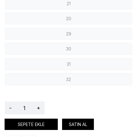
21
20
29
30
31
32
-
+
SEPETE EKLE
SATIN AL