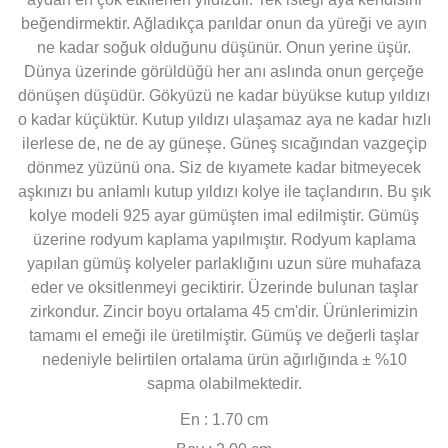
beğendirmektir. Ağladıkça parıldar onun da yüreği ve ayın
ne kadar soğuk olduğunu düşünür. Onun yerine üşür.
Dünya üzerinde görüldüğü her anı aslında onun gerçeğe
dönüşen düşüdür. Gökyüzü ne kadar büyükse kutup yıldızı
o kadar küçüktür. Kutup yıldızı ulaşamaz aya ne kadar hızlı
ilerlese de, ne de ay güneşe. Güneş sıcağından vazgeçip
dönmez yüzünü ona. Siz de kıyamete kadar bitmeyecek
aşkınızı bu anlamlı kutup yıldızı kolye ile taçlandırın. Bu şık
kolye modeli 925 ayar gümüşten imal edilmiştir. Gümüş
üzerine rodyum kaplama yapılmıştır. Rodyum kaplama
yapılan gümüş kolyeler parlaklığını uzun süre muhafaza
eder ve oksitlenmeyi geciktirir. Üzerinde bulunan taşlar
zirkondur. Zincir boyu ortalama 45 cm'dir. Ürünlerimizin
tamamı el emeği ile üretilmiştir. Gümüş ve değerli taşlar
nedeniyle belirtilen ortalama ürün ağırlığında ± %10
sapma olabilmektedir.
En : 1.70 cm