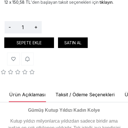
150,58 TL
'den başlayan taksit seçenekleri için
tıklayın.
-
+
SEPETE EKLE
SATIN AL
Ürün Açıklaması
Taksit / Ödeme Seçenekleri
Ü
Gümüş Kutup Yıldızı Kadın Kolye
Kutup yıldızı milyonlarca yıldızdan sadece biridir ama
aydan en çok etkilenen yıldızdır. Tek isteği aya kendisini