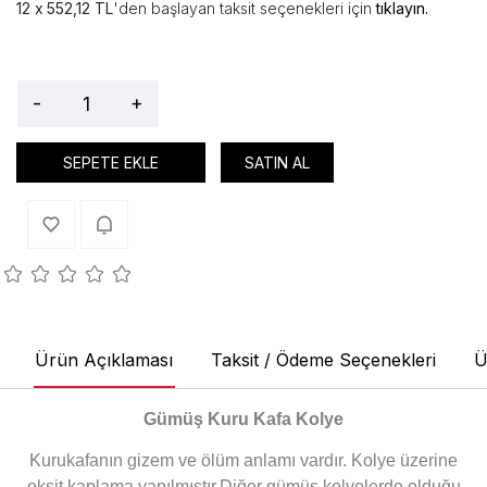
552,12 TL
'den başlayan taksit seçenekleri için
tıklayın.
-
+
SEPETE EKLE
SATIN AL
Ürün Açıklaması
Taksit / Ödeme Seçenekleri
Ü
Gümüş Kuru Kafa Kolye
Kurukafanın gizem ve ölüm anlamı vardır. Kolye üzerine
oksit kaplama yapılmıştır.Diğer gümüş kolyelerde olduğu