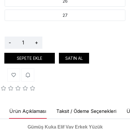
26
27
-
+
SEPETE EKLE
SATIN AL
Ürün Açıklaması
Taksit / Ödeme Seçenekleri
Ü
Gümüş Kuka Elif Vav Erkek Yüzük