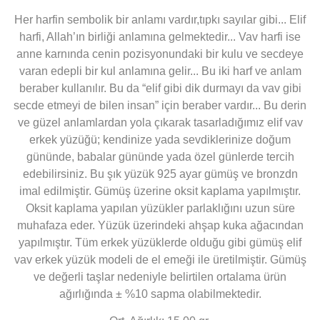
Her harfin sembolik bir anlamı vardır,tıpkı sayılar gibi... Elif
harfi, Allah’ın birliği anlamına gelmektedir... Vav harfi ise
anne karnında cenin pozisyonundaki bir kulu ve secdeye
varan edepli bir kul anlamına gelir... Bu iki harf ve anlam
beraber kullanılır. Bu da “elif gibi dik durmayı da vav gibi
secde etmeyi de bilen insan” için beraber vardır... Bu derin
ve güzel anlamlardan yola çıkarak tasarladığımız elif vav
erkek yüzüğü; kendinize yada sevdiklerinize doğum
gününde, babalar gününde yada özel günlerde tercih
edebilirsiniz. Bu şık yüzük 925 ayar gümüş ve bronzdn
imal edilmiştir. Gümüş üzerine oksit kaplama yapılmıştır.
Oksit kaplama yapılan yüzükler parlaklığını uzun süre
muhafaza eder. Yüzük üzerindeki ahşap kuka ağacından
yapılmıştır. Tüm erkek yüzüklerde olduğu gibi gümüş elif
vav erkek yüzük modeli de el emeği ile üretilmiştir. Gümüş
ve değerli taşlar nedeniyle belirtilen ortalama ürün
ağırlığında ± %10 sapma olabilmektedir.