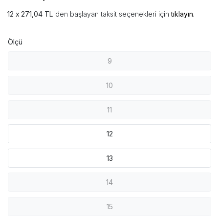
271,04 TL
'den başlayan taksit seçenekleri için
tıklayın.
Ölçü
9
10
11
12
13
14
15