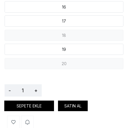
16
17
18
19
20
-
+
SEPETE EKLE
SATIN AL