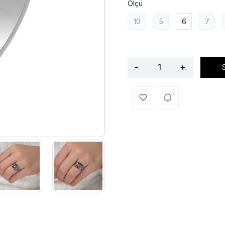
Ölçü
10
5
6
7
-
+